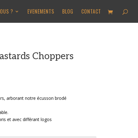
OUS ?
EVENEMENTS
BLOG
CONTACT
astards Choppers
rs, arborant notre écusson brodé
able.
ris et avec différant logos