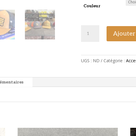
Couleur
quantité
Ajouter
de
Casquettes
Bastards
Choppers
UGS :
ND
Catégorie :
Acce
lémentaires