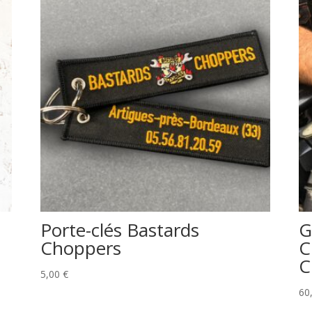
Porte-clés Bastards
G
Choppers
C
C
5,00
€
60