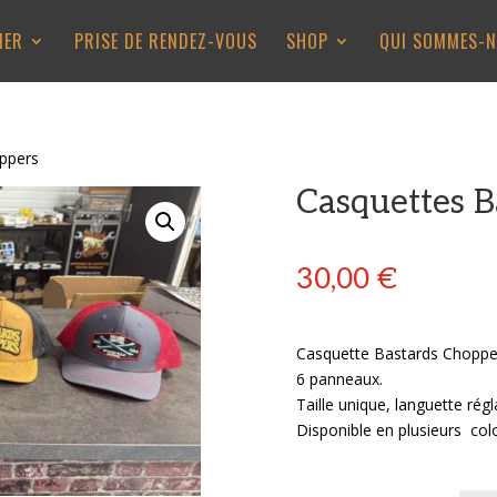
LIER
PRISE DE RENDEZ-VOUS
SHOP
QUI SOMMES-N
ppers
Casquettes B
30,00
€
Casquette Bastards Choppe
6 panneaux.
Taille unique, languette régl
Disponible en plusieurs colo