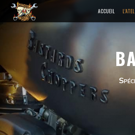
ACCUEIL
L’ATE
B
Spéci